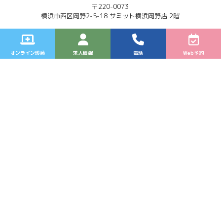
〒220-0073
横浜市西区岡野2-5-18 サミット横浜岡野店 2階
オンライン診療
求人情報
電話
Web予約
Web予約
LINE公式
診療時間
月
火
水
木
金
土
日
9:00〜12:30
●
●
／
●
●
▲
／
（窓口受付：8:45〜
12:00）
14:00〜15:30
●
●
／
●
●
／
／
（予防接種・乳児検
診）
●
●
／
●
●
／
／
15:30〜18:30
【休診日】水曜・日曜・祝日
▲
は9:00〜13:00