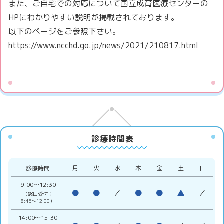
また、ご自宅での対応について国立成育医療センターの
HPにわかりやすい説明が掲載されております。
以下のページをご参照下さい。
https://www.ncchd.go.jp/news/2021/210817.
html
診療時間表
診療時間
月
火
水
木
金
土
日
9:00〜12:30
●
●
／
●
●
▲
／
（窓口受付：
8:45〜12:00）
14:00〜15:30