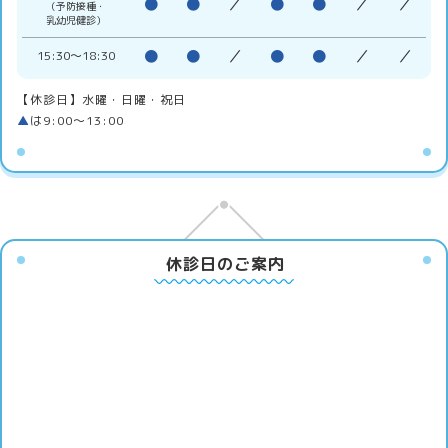
●
●
／
●
●
／
／
（予防接種・
乳幼児健診）
●
●
／
●
●
／
／
15:30〜18:30
【休診日】水曜・日曜・祝日
▲
は9:00〜13:00
休診日のご案内