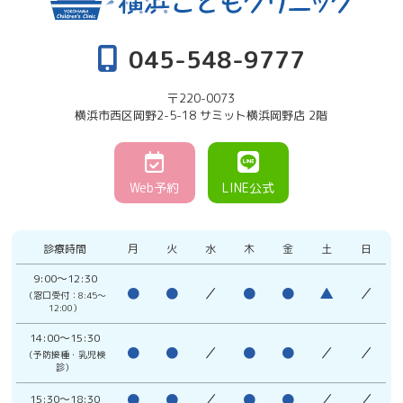
045-548-9777
〒220-0073
横浜市西区岡野2-5-18 サミット横浜岡野店 2階
Web予約
LINE公式
診療時間
月
火
水
木
金
土
日
9:00〜12:30
●
●
／
●
●
▲
／
（窓口受付：8:45〜
12:00）
14:00〜15:30
●
●
／
●
●
／
／
（予防接種・乳児検
診）
●
●
／
●
●
／
／
15:30〜18:30