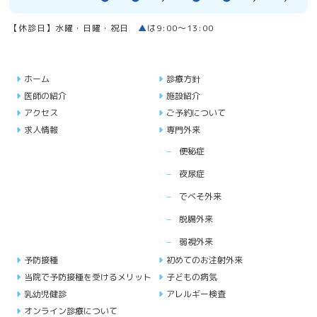
【休診日】水曜・日曜・祝日
▲
は9:00〜13:00
ホーム
診療方針
医師の紹介
施設紹介
アクセス
ご予約について
求人情報
専門外来
便秘症
夜尿症
でべそ外来
脱腸外来
弱視外来
予防接種
初めてのお注射外来
当院で予防接種を受けるメリット
子どもの病気
乳幼児健診
アレルギー検査
オンライン診療について