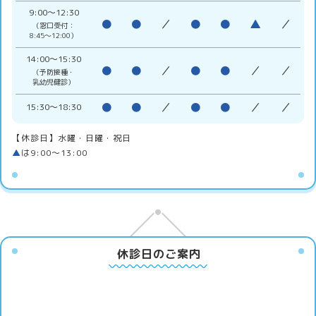
9:00〜12:30
●
●
／
●
●
▲
／
（窓口受付：
8:45〜12:00）
14:00〜15:30
●
●
／
●
●
／
／
（予防接種・
乳幼児健診）
●
●
／
●
●
／
／
15:30〜18:30
【休診日】水曜・日曜・祝日
▲
は9:00〜13:00
休診日のご案内